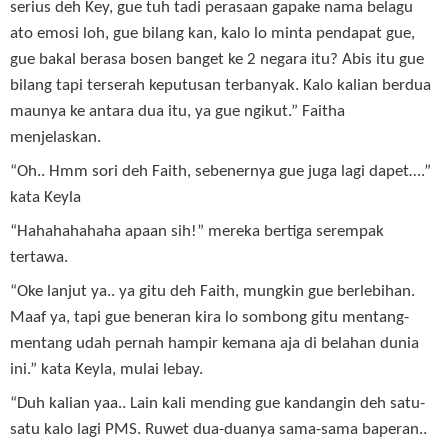
serius deh Key, gue tuh tadi perasaan gapake nama belagu
ato emosi loh, gue bilang kan, kalo lo minta pendapat gue,
gue bakal berasa bosen banget ke 2 negara itu? Abis itu gue
bilang tapi terserah keputusan terbanyak. Kalo kalian berdua
maunya ke antara dua itu, ya gue ngikut.” Faitha
menjelaskan.
“Oh.. Hmm sori deh Faith, sebenernya gue juga lagi dapet….”
kata Keyla
“Hahahahahaha apaan sih!” mereka bertiga serempak
tertawa.
“Oke lanjut ya.. ya gitu deh Faith, mungkin gue berlebihan.
Maaf ya, tapi gue beneran kira lo sombong gitu mentang-
mentang udah pernah hampir kemana aja di belahan dunia
ini.” kata Keyla, mulai lebay.
“Duh kalian yaa.. Lain kali mending gue kandangin deh satu-
satu kalo lagi PMS. Ruwet dua-duanya sama-sama baperan..