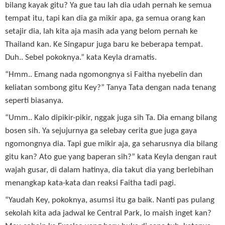
bilang kayak gitu? Ya gue tau lah dia udah pernah ke semua
tempat itu, tapi kan dia ga mikir apa, ga semua orang kan
setajir dia, lah kita aja masih ada yang belom pernah ke
Thailand kan. Ke Singapur juga baru ke beberapa tempat.
Duh.. Sebel pokoknya.” kata Keyla dramatis.
“Hmm.. Emang nada ngomongnya si Faitha nyebelin dan
keliatan sombong gitu Key?” Tanya Tata dengan nada tenang
seperti biasanya.
“Umm.. Kalo dipikir-pikir, nggak juga sih Ta. Dia emang bilang
bosen sih. Ya sejujurnya ga selebay cerita gue juga gaya
ngomongnya dia. Tapi gue mikir aja, ga seharusnya dia bilang
gitu kan? Ato gue yang baperan sih?” kata Keyla dengan raut
wajah gusar, di dalam hatinya, dia takut dia yang berlebihan
menangkap kata-kata dan reaksi Faitha tadi pagi.
“Yaudah Key, pokoknya, asumsi itu ga baik. Nanti pas pulang
sekolah kita ada jadwal ke Central Park, lo maish inget kan?