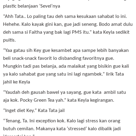
plastic belanjaan ‘Sevel’nya
“Ahh Tata.. Lo paling tau deh sama kesukaan sahabat lo ini.
Hehehe. Kalo kayak gini kan, gue jadi seneng. Bodo amat dulu
deh sama si Faitha yang bak lagi PMS itu.” kata Keyla sedikit
puitis.
“Yaa gatau sih Key gue kesambet apa sampe lebih banyakan
beli snack-snack favorit lo disbanding favoritnya gue.
Mungkin tadi pas belanja, ada malaikat yang bisikin gue kali
ya kalo sahabat gue yang satu ini lagi ngambek.” lirik Tata
jahil ke Keyla
“Yaudah deh gausah bawel ya sayang, gue kata ambil satu
aja kok. Pocky Green Tea yah.” kata Keyla kegirangan.
“Inget diet Key.” Kata Tata jail
“Tenang, Ta. Ini exception kok. Kalo lagi stress kan orang
butuh cemilan. Makanya kata ‘stressed’ kalo dibalik jadi