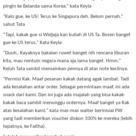
pingin ke Belanda sama Korea.” kata Keyla
“Kalo gue, ke US! Terus ke Singapura deh. Belom pernah.”
sahut Tata
“Tapi, kakak gue si Widjaja kan kuliah di US Ta. Bosen banget
gue ke US terus.” Kata Keyla
“Duuh,. Kayaknya bakalan ruwet banget nih rencana liburan
kita, mau nentuin negara mana aja lama banget. Hmm.”
Keluh Tata sambil memainkan pennya di atas note kecilnya.
“Permisi Kak. Maaf pesanan kakak datang agak lambat. Tadi
ada kesalahan antar order. Sebagai permintaan maaf, ini ada
snack dari kami. Dan ini juga ada majalah yang bisa kakak-
kakak baca sambil menunggu ordernya. Maaf banget ya Kak
atas kesalahan kami.” kata mas-mas waiter berinisial PW
yang tadi memberikan voucher diskon 100% ke mereka (lebih
tepatnya, ke Faitha).