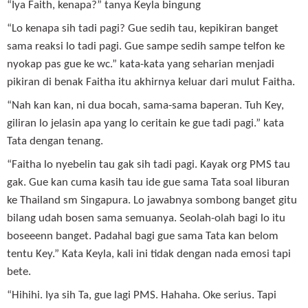
“Iya Faith, kenapa?” tanya Keyla bingung
“Lo kenapa sih tadi pagi? Gue sedih tau, kepikiran banget
sama reaksi lo tadi pagi. Gue sampe sedih sampe telfon ke
nyokap pas gue ke wc.” kata-kata yang seharian menjadi
pikiran di benak Faitha itu akhirnya keluar dari mulut Faitha.
“Nah kan kan, ni dua bocah, sama-sama baperan. Tuh Key,
giliran lo jelasin apa yang lo ceritain ke gue tadi pagi.” kata
Tata dengan tenang.
“Faitha lo nyebelin tau gak sih tadi pagi. Kayak org PMS tau
gak. Gue kan cuma kasih tau ide gue sama Tata soal liburan
ke Thailand sm Singapura. Lo jawabnya sombong banget gitu
bilang udah bosen sama semuanya. Seolah-olah bagi lo itu
boseeenn banget. Padahal bagi gue sama Tata kan belom
tentu Key.” Kata Keyla, kali ini tidak dengan nada emosi tapi
bete.
“Hihihi. Iya sih Ta, gue lagi PMS. Hahaha. Oke serius. Tapi