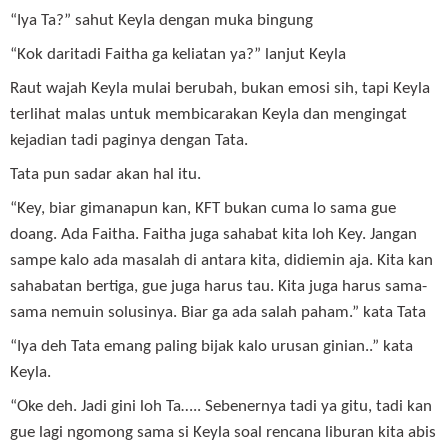
“Iya Ta?” sahut Keyla dengan muka bingung
“Kok daritadi Faitha ga keliatan ya?” lanjut Keyla
Raut wajah Keyla mulai berubah, bukan emosi sih, tapi Keyla
terlihat malas untuk membicarakan Keyla dan mengingat
kejadian tadi paginya dengan Tata.
Tata pun sadar akan hal itu.
“Key, biar gimanapun kan, KFT bukan cuma lo sama gue
doang. Ada Faitha. Faitha juga sahabat kita loh Key. Jangan
sampe kalo ada masalah di antara kita, didiemin aja. Kita kan
sahabatan bertiga, gue juga harus tau. Kita juga harus sama-
sama nemuin solusinya. Biar ga ada salah paham.” kata Tata
“Iya deh Tata emang paling bijak kalo urusan ginian..” kata
Keyla.
“Oke deh. Jadi gini loh Ta….. Sebenernya tadi ya gitu, tadi kan
gue lagi ngomong sama si Keyla soal rencana liburan kita abis