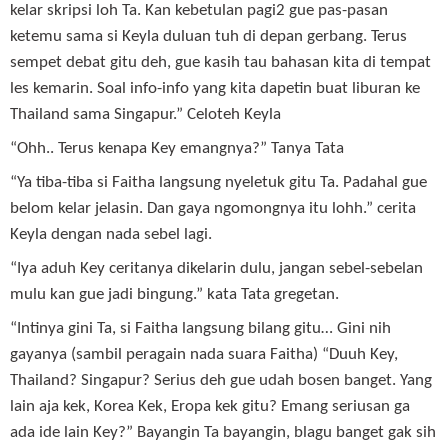
kelar skripsi loh Ta. Kan kebetulan pagi2 gue pas-pasan
ketemu sama si Keyla duluan tuh di depan gerbang. Terus
sempet debat gitu deh, gue kasih tau bahasan kita di tempat
les kemarin. Soal info-info yang kita dapetin buat liburan ke
Thailand sama Singapur.” Celoteh Keyla
“Ohh.. Terus kenapa Key emangnya?” Tanya Tata
“Ya tiba-tiba si Faitha langsung nyeletuk gitu Ta. Padahal gue
belom kelar jelasin. Dan gaya ngomongnya itu lohh.” cerita
Keyla dengan nada sebel lagi.
“Iya aduh Key ceritanya dikelarin dulu, jangan sebel-sebelan
mulu kan gue jadi bingung.” kata Tata gregetan.
“Intinya gini Ta, si Faitha langsung bilang gitu… Gini nih
gayanya (sambil peragain nada suara Faitha) “Duuh Key,
Thailand? Singapur? Serius deh gue udah bosen banget. Yang
lain aja kek, Korea Kek, Eropa kek gitu? Emang seriusan ga
ada ide lain Key?” Bayangin Ta bayangin, blagu banget gak sih