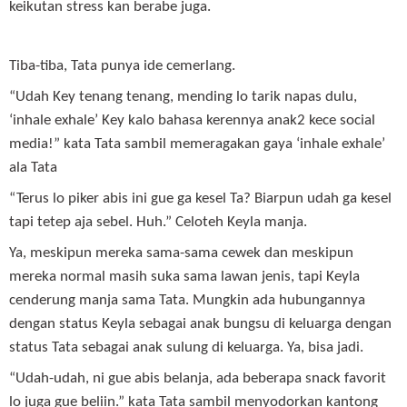
keikutan stress kan berabe juga.
Tiba-tiba, Tata punya ide cemerlang.
“Udah Key tenang tenang, mending lo tarik napas dulu,
‘inhale exhale’ Key kalo bahasa kerennya anak2 kece social
media!” kata Tata sambil memeragakan gaya ‘inhale exhale’
ala Tata
“Terus lo piker abis ini gue ga kesel Ta? Biarpun udah ga kesel
tapi tetep aja sebel. Huh.” Celoteh Keyla manja.
Ya, meskipun mereka sama-sama cewek dan meskipun
mereka normal masih suka sama lawan jenis, tapi Keyla
cenderung manja sama Tata. Mungkin ada hubungannya
dengan status Keyla sebagai anak bungsu di keluarga dengan
status Tata sebagai anak sulung di keluarga. Ya, bisa jadi.
“Udah-udah, ni gue abis belanja, ada beberapa snack favorit
lo juga gue beliin.” kata Tata sambil menyodorkan kantong