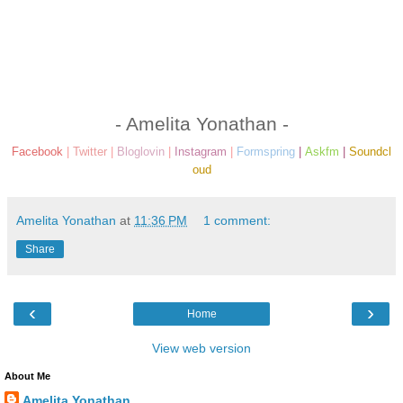
- Amelita Yonathan -
Facebook
|
Twitter
|
Bloglovin
|
Instagram
|
Formspring
|
Askfm
|
Soundcl
oud
Amelita Yonathan
at
11:36 PM
1 comment:
Share
‹
›
Home
View web version
About Me
Amelita Yonathan