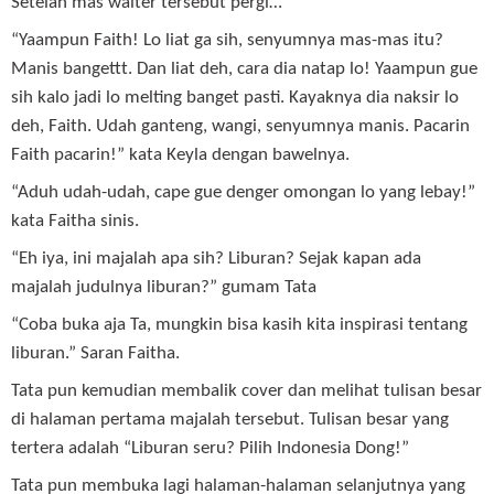
Setelah mas waiter tersebut pergi…
“Yaampun Faith! Lo liat ga sih, senyumnya mas-mas itu?
Manis bangettt. Dan liat deh, cara dia natap lo! Yaampun gue
sih kalo jadi lo melting banget pasti. Kayaknya dia naksir lo
deh, Faith. Udah ganteng, wangi, senyumnya manis. Pacarin
Faith pacarin!” kata Keyla dengan bawelnya.
“Aduh udah-udah, cape gue denger omongan lo yang lebay!”
kata Faitha sinis.
“Eh iya, ini majalah apa sih? Liburan? Sejak kapan ada
majalah judulnya liburan?” gumam Tata
“Coba buka aja Ta, mungkin bisa kasih kita inspirasi tentang
liburan.” Saran Faitha.
Tata pun kemudian membalik cover dan melihat tulisan besar
di halaman pertama majalah tersebut. Tulisan besar yang
tertera adalah “Liburan seru? Pilih Indonesia Dong!”
Tata pun membuka lagi halaman-halaman selanjutnya yang