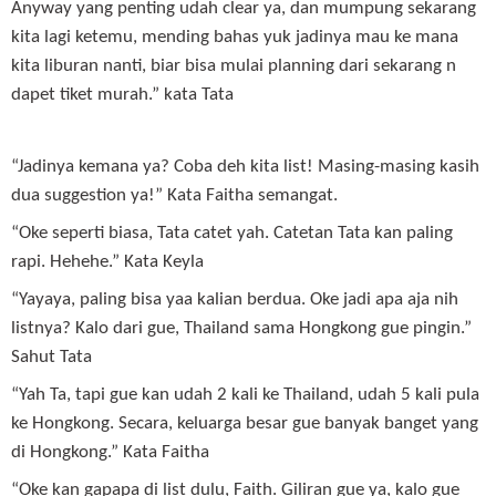
Anyway yang penting udah clear ya, dan mumpung sekarang
kita lagi ketemu, mending bahas yuk jadinya mau ke mana
kita liburan nanti, biar bisa mulai planning dari sekarang n
dapet tiket murah.” kata Tata
“Jadinya kemana ya? Coba deh kita list! Masing-masing kasih
dua suggestion ya!” Kata Faitha semangat.
“Oke seperti biasa, Tata catet yah. Catetan Tata kan paling
rapi. Hehehe.” Kata Keyla
“Yayaya, paling bisa yaa kalian berdua. Oke jadi apa aja nih
listnya? Kalo dari gue, Thailand sama Hongkong gue pingin.”
Sahut Tata
“Yah Ta, tapi gue kan udah 2 kali ke Thailand, udah 5 kali pula
ke Hongkong. Secara, keluarga besar gue banyak banget yang
di Hongkong.” Kata Faitha
“Oke kan gapapa di list dulu, Faith. Giliran gue ya, kalo gue