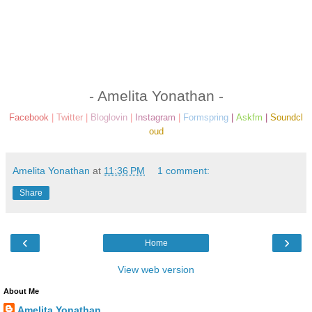
- Amelita Yonathan -
Facebook
|
Twitter
|
Bloglovin
|
Instagram
|
Formspring
|
Askfm
|
Soundcl
oud
Amelita Yonathan
at
11:36 PM
1 comment:
Share
‹
›
Home
View web version
About Me
Amelita Yonathan