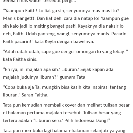
Setelah mas waiter tersebut pergi…
“Yaampun Faith! Lo liat ga sih, senyumnya mas-mas itu?
Manis bangettt. Dan liat deh, cara dia natap lo! Yaampun gue
sih kalo jadi lo melting banget pasti. Kayaknya dia naksir lo
deh, Faith. Udah ganteng, wangi, senyumnya manis. Pacarin
Faith pacarin!” kata Keyla dengan bawelnya.
“Aduh udah-udah, cape gue denger omongan lo yang lebay!”
kata Faitha sinis.
“Eh iya, ini majalah apa sih? Liburan? Sejak kapan ada
majalah judulnya liburan?” gumam Tata
“Coba buka aja Ta, mungkin bisa kasih kita inspirasi tentang
liburan.” Saran Faitha.
Tata pun kemudian membalik cover dan melihat tulisan besar
di halaman pertama majalah tersebut. Tulisan besar yang
tertera adalah “Liburan seru? Pilih Indonesia Dong!”
Tata pun membuka lagi halaman-halaman selanjutnya yang