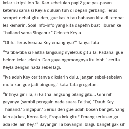
kelar skripsi loh Ta. Kan kebetulan pagi2 gue pas-pasan
ketemu sama si Keyla duluan tuh di depan gerbang. Terus
sempet debat gitu deh, gue kasih tau bahasan kita di tempat
les kemarin. Soal info-info yang kita dapetin buat liburan ke
Thailand sama Singapur.” Celoteh Keyla
“Ohh.. Terus kenapa Key emangnya?” Tanya Tata
“Ya tiba-tiba si Faitha langsung nyeletuk gitu Ta. Padahal gue
belom kelar jelasin. Dan gaya ngomongnya itu lohh.” cerita
Keyla dengan nada sebel lagi.
“Iya aduh Key ceritanya dikelarin dulu, jangan sebel-sebelan
mulu kan gue jadi bingung.” kata Tata gregetan.
“Intinya gini Ta, si Faitha langsung bilang gitu… Gini nih
gayanya (sambil peragain nada suara Faitha) “Duuh Key,
Thailand? Singapur? Serius deh gue udah bosen banget. Yang
lain aja kek, Korea Kek, Eropa kek gitu? Emang seriusan ga
ada ide lain Key?” Bayangin Ta bayangin, blagu banget gak sih