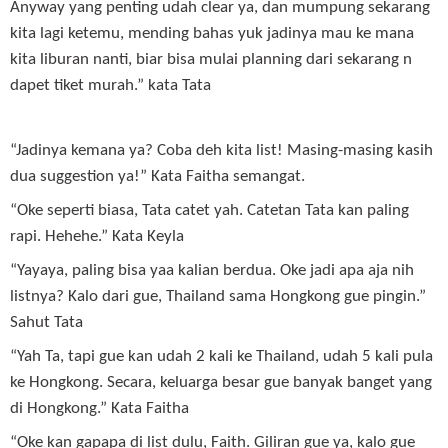
Anyway yang penting udah clear ya, dan mumpung sekarang
kita lagi ketemu, mending bahas yuk jadinya mau ke mana
kita liburan nanti, biar bisa mulai planning dari sekarang n
dapet tiket murah.” kata Tata
“Jadinya kemana ya? Coba deh kita list! Masing-masing kasih
dua suggestion ya!” Kata Faitha semangat.
“Oke seperti biasa, Tata catet yah. Catetan Tata kan paling
rapi. Hehehe.” Kata Keyla
“Yayaya, paling bisa yaa kalian berdua. Oke jadi apa aja nih
listnya? Kalo dari gue, Thailand sama Hongkong gue pingin.”
Sahut Tata
“Yah Ta, tapi gue kan udah 2 kali ke Thailand, udah 5 kali pula
ke Hongkong. Secara, keluarga besar gue banyak banget yang
di Hongkong.” Kata Faitha
“Oke kan gapapa di list dulu, Faith. Giliran gue ya, kalo gue