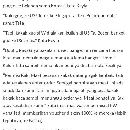
pingin ke Belanda sama Korea.” kata Keyla
“Kalo gue, ke US! Terus ke Singapura deh. Belom pernah.”
sahut Tata
“Tapi, kakak gue si Widjaja kan kuliah di US Ta. Bosen banget
gue ke US terus.” Kata Keyla
“Duuh,. Kayaknya bakalan ruwet banget nih rencana liburan
kita, mau nentuin negara mana aja lama banget. Hmm.”
Keluh Tata sambil memainkan pennya di atas note kecilnya.
“Permisi Kak. Maaf pesanan kakak datang agak lambat. Tadi
ada kesalahan antar order. Sebagai permintaan maaf, ini ada
snack dari kami. Dan ini juga ada majalah yang bisa kakak-
kakak baca sambil menunggu ordernya. Maaf banget ya Kak
atas kesalahan kami.” kata mas-mas waiter berinisial PW
yang tadi memberikan voucher diskon 100% ke mereka (lebih
tepatnya, ke Faitha).