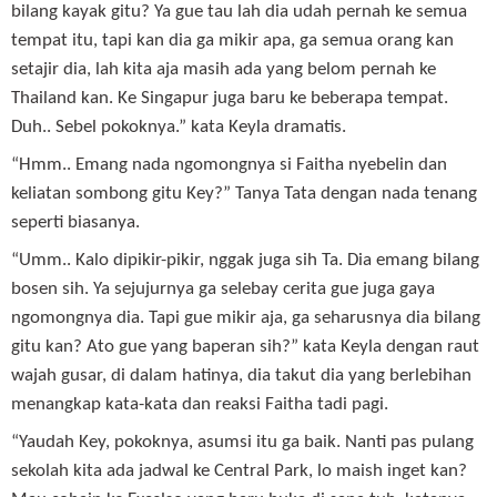
bilang kayak gitu? Ya gue tau lah dia udah pernah ke semua
tempat itu, tapi kan dia ga mikir apa, ga semua orang kan
setajir dia, lah kita aja masih ada yang belom pernah ke
Thailand kan. Ke Singapur juga baru ke beberapa tempat.
Duh.. Sebel pokoknya.” kata Keyla dramatis.
“Hmm.. Emang nada ngomongnya si Faitha nyebelin dan
keliatan sombong gitu Key?” Tanya Tata dengan nada tenang
seperti biasanya.
“Umm.. Kalo dipikir-pikir, nggak juga sih Ta. Dia emang bilang
bosen sih. Ya sejujurnya ga selebay cerita gue juga gaya
ngomongnya dia. Tapi gue mikir aja, ga seharusnya dia bilang
gitu kan? Ato gue yang baperan sih?” kata Keyla dengan raut
wajah gusar, di dalam hatinya, dia takut dia yang berlebihan
menangkap kata-kata dan reaksi Faitha tadi pagi.
“Yaudah Key, pokoknya, asumsi itu ga baik. Nanti pas pulang
sekolah kita ada jadwal ke Central Park, lo maish inget kan?