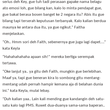
serius deh Key, gue tuh tadi perasaan gapake nama belagu
ato emosi loh, gue bilang kan, kalo lo minta pendapat gue,
gue bakal berasa bosen banget ke 2 negara itu? Abis itu gue
bilang tapi terserah keputusan terbanyak. Kalo kalian berdua
maunya ke antara dua itu, ya gue ngikut.” Faitha
menjelaskan.
“Oh.. Hmm sori deh Faith, sebenernya gue juga lagi dapet….”
kata Keyla
“Hahahahahaha apaan sih!” mereka bertiga serempak
tertawa.
“Oke lanjut ya.. ya gitu deh Faith, mungkin gue berlebihan.
Maaf ya, tapi gue beneran kira lo sombong gitu mentang-
mentang udah pernah hampir kemana aja di belahan dunia
ini.” kata Keyla, mulai lebay.
“Duh kalian yaa.. Lain kali mending gue kandangin deh satu-
satu kalo lagi PMS. Ruwet dua-duanya sama-sama baperan..