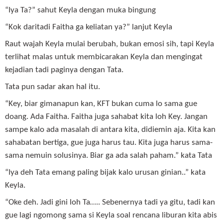
“Iya Ta?” sahut Keyla dengan muka bingung
“Kok daritadi Faitha ga keliatan ya?” lanjut Keyla
Raut wajah Keyla mulai berubah, bukan emosi sih, tapi Keyla
terlihat malas untuk membicarakan Keyla dan mengingat
kejadian tadi paginya dengan Tata.
Tata pun sadar akan hal itu.
“Key, biar gimanapun kan, KFT bukan cuma lo sama gue
doang. Ada Faitha. Faitha juga sahabat kita loh Key. Jangan
sampe kalo ada masalah di antara kita, didiemin aja. Kita kan
sahabatan bertiga, gue juga harus tau. Kita juga harus sama-
sama nemuin solusinya. Biar ga ada salah paham.” kata Tata
“Iya deh Tata emang paling bijak kalo urusan ginian..” kata
Keyla.
“Oke deh. Jadi gini loh Ta….. Sebenernya tadi ya gitu, tadi kan
gue lagi ngomong sama si Keyla soal rencana liburan kita abis