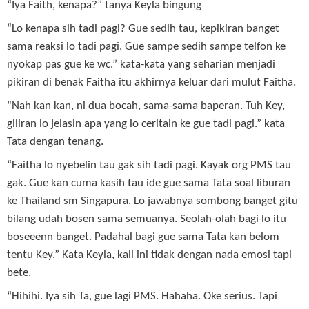
“Iya Faith, kenapa?” tanya Keyla bingung
“Lo kenapa sih tadi pagi? Gue sedih tau, kepikiran banget
sama reaksi lo tadi pagi. Gue sampe sedih sampe telfon ke
nyokap pas gue ke wc.” kata-kata yang seharian menjadi
pikiran di benak Faitha itu akhirnya keluar dari mulut Faitha.
“Nah kan kan, ni dua bocah, sama-sama baperan. Tuh Key,
giliran lo jelasin apa yang lo ceritain ke gue tadi pagi.” kata
Tata dengan tenang.
“Faitha lo nyebelin tau gak sih tadi pagi. Kayak org PMS tau
gak. Gue kan cuma kasih tau ide gue sama Tata soal liburan
ke Thailand sm Singapura. Lo jawabnya sombong banget gitu
bilang udah bosen sama semuanya. Seolah-olah bagi lo itu
boseeenn banget. Padahal bagi gue sama Tata kan belom
tentu Key.” Kata Keyla, kali ini tidak dengan nada emosi tapi
bete.
“Hihihi. Iya sih Ta, gue lagi PMS. Hahaha. Oke serius. Tapi