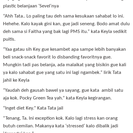
plastic belanjaan ‘Sevel’nya
“Ahh Tata.. Lo paling tau deh sama kesukaan sahabat lo ini.
Hehehe. Kalo kayak gini kan, gue jadi seneng. Bodo amat dulu
deh sama si Faitha yang bak lagi PMS itu.” kata Keyla sedikit
puitis.
“Yaa gatau sih Key gue kesambet apa sampe lebih banyakan
beli snack-snack favorit lo disbanding favoritnya gue.
Mungkin tadi pas belanja, ada malaikat yang bisikin gue kali
ya kalo sahabat gue yang satu ini lagi ngambek.” lirik Tata
jahil ke Keyla
“Yaudah deh gausah bawel ya sayang, gue kata ambil satu
aja kok. Pocky Green Tea yah.” kata Keyla kegirangan.
“Inget diet Key.” Kata Tata jail
“Tenang, Ta. Ini exception kok. Kalo lagi stress kan orang
butuh cemilan. Makanya kata ‘stressed’ kalo dibalik jadi