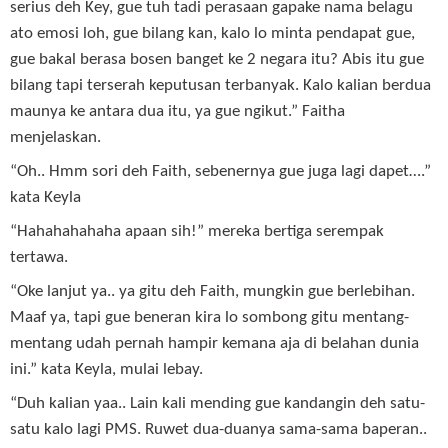
serius deh Key, gue tuh tadi perasaan gapake nama belagu
ato emosi loh, gue bilang kan, kalo lo minta pendapat gue,
gue bakal berasa bosen banget ke 2 negara itu? Abis itu gue
bilang tapi terserah keputusan terbanyak. Kalo kalian berdua
maunya ke antara dua itu, ya gue ngikut.” Faitha
menjelaskan.
“Oh.. Hmm sori deh Faith, sebenernya gue juga lagi dapet….”
kata Keyla
“Hahahahahaha apaan sih!” mereka bertiga serempak
tertawa.
“Oke lanjut ya.. ya gitu deh Faith, mungkin gue berlebihan.
Maaf ya, tapi gue beneran kira lo sombong gitu mentang-
mentang udah pernah hampir kemana aja di belahan dunia
ini.” kata Keyla, mulai lebay.
“Duh kalian yaa.. Lain kali mending gue kandangin deh satu-
satu kalo lagi PMS. Ruwet dua-duanya sama-sama baperan..