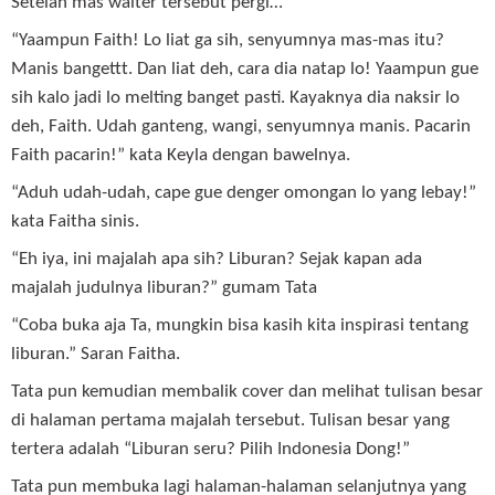
Setelah mas waiter tersebut pergi…
“Yaampun Faith! Lo liat ga sih, senyumnya mas-mas itu?
Manis bangettt. Dan liat deh, cara dia natap lo! Yaampun gue
sih kalo jadi lo melting banget pasti. Kayaknya dia naksir lo
deh, Faith. Udah ganteng, wangi, senyumnya manis. Pacarin
Faith pacarin!” kata Keyla dengan bawelnya.
“Aduh udah-udah, cape gue denger omongan lo yang lebay!”
kata Faitha sinis.
“Eh iya, ini majalah apa sih? Liburan? Sejak kapan ada
majalah judulnya liburan?” gumam Tata
“Coba buka aja Ta, mungkin bisa kasih kita inspirasi tentang
liburan.” Saran Faitha.
Tata pun kemudian membalik cover dan melihat tulisan besar
di halaman pertama majalah tersebut. Tulisan besar yang
tertera adalah “Liburan seru? Pilih Indonesia Dong!”
Tata pun membuka lagi halaman-halaman selanjutnya yang