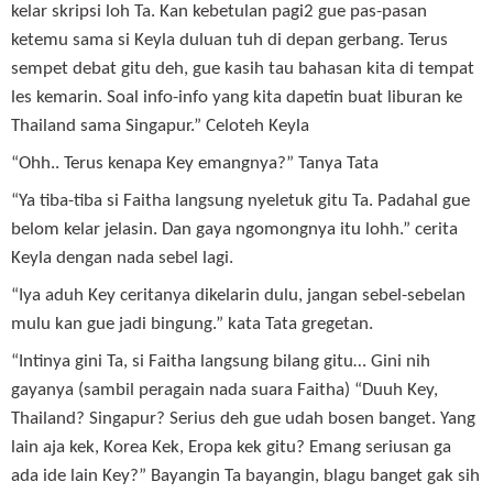
kelar skripsi loh Ta. Kan kebetulan pagi2 gue pas-pasan
ketemu sama si Keyla duluan tuh di depan gerbang. Terus
sempet debat gitu deh, gue kasih tau bahasan kita di tempat
les kemarin. Soal info-info yang kita dapetin buat liburan ke
Thailand sama Singapur.” Celoteh Keyla
“Ohh.. Terus kenapa Key emangnya?” Tanya Tata
“Ya tiba-tiba si Faitha langsung nyeletuk gitu Ta. Padahal gue
belom kelar jelasin. Dan gaya ngomongnya itu lohh.” cerita
Keyla dengan nada sebel lagi.
“Iya aduh Key ceritanya dikelarin dulu, jangan sebel-sebelan
mulu kan gue jadi bingung.” kata Tata gregetan.
“Intinya gini Ta, si Faitha langsung bilang gitu… Gini nih
gayanya (sambil peragain nada suara Faitha) “Duuh Key,
Thailand? Singapur? Serius deh gue udah bosen banget. Yang
lain aja kek, Korea Kek, Eropa kek gitu? Emang seriusan ga
ada ide lain Key?” Bayangin Ta bayangin, blagu banget gak sih