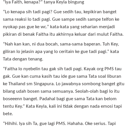
“Iya Faith, kenapa?” tanya Keyla bingung
“Lo kenapa sih tadi pagi? Gue sedih tau, kepikiran banget
sama reaksi lo tadi pagi. Gue sampe sedih sampe telfon ke
nyokap pas gue ke wc.” kata-kata yang seharian menjadi
pikiran di benak Faitha itu akhirnya keluar dari mulut Faitha.
“Nah kan kan, ni dua bocah, sama-sama baperan. Tuh Key,
giliran lo jelasin apa yang lo ceritain ke gue tadi pagi.” kata
Tata dengan tenang.
“Faitha lo nyebelin tau gak sih tadi pagi. Kayak org PMS tau
gak. Gue kan cuma kasih tau ide gue sama Tata soal liburan
ke Thailand sm Singapura. Lo jawabnya sombong banget gitu
bilang udah bosen sama semuanya. Seolah-olah bagi lo itu
boseeenn banget. Padahal bagi gue sama Tata kan belom
tentu Key.” Kata Keyla, kali ini tidak dengan nada emosi tapi
bete.
“Hihihi. Iya sih Ta, gue lagi PMS. Hahaha. Oke serius. Tapi