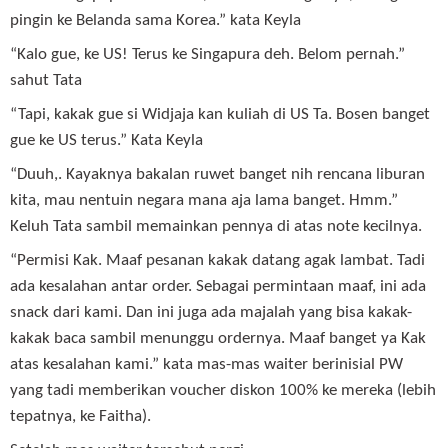
pingin ke Belanda sama Korea.” kata Keyla
“Kalo gue, ke US! Terus ke Singapura deh. Belom pernah.”
sahut Tata
“Tapi, kakak gue si Widjaja kan kuliah di US Ta. Bosen banget
gue ke US terus.” Kata Keyla
“Duuh,. Kayaknya bakalan ruwet banget nih rencana liburan
kita, mau nentuin negara mana aja lama banget. Hmm.”
Keluh Tata sambil memainkan pennya di atas note kecilnya.
“Permisi Kak. Maaf pesanan kakak datang agak lambat. Tadi
ada kesalahan antar order. Sebagai permintaan maaf, ini ada
snack dari kami. Dan ini juga ada majalah yang bisa kakak-
kakak baca sambil menunggu ordernya. Maaf banget ya Kak
atas kesalahan kami.” kata mas-mas waiter berinisial PW
yang tadi memberikan voucher diskon 100% ke mereka (lebih
tepatnya, ke Faitha).