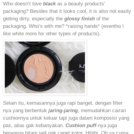
Who doesn’t love
black
as a beauty products’
packaging? Besides that it looks cool, it is also not easily
getting dirty, especially the
glossy finish
of the
packaging. Who’s with me? *raising hands* (eventho I
like white more for other types of products).
Selain itu, kemasannya juga rapi banget, dengan filter
nya yang berbentuk
jaring-jaring
, memudahkan cairan
cushionnya untuk keluar tapi juga dalam komposisi yang
pas, alias gak kebanyakan.
Cushion puff
-nya juga
berwarna hitam jadi gak cepet kotor. Hihihi. Oh ya cuma