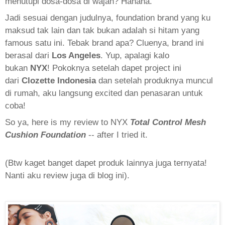
menutupi dosa-dosa di wajah? Hahaha.
Jadi sesuai dengan judulnya, foundation brand yang ku
maksud tak lain dan tak bukan adalah si hitam yang
famous satu ini. Tebak brand apa? Cluenya, brand ini
berasal dari
Los Angeles
. Yup, apalagi kalo
bukan
NYX
!
Pokoknya setelah dapet project ini
dari
Clozette Indonesia
dan setelah produknya muncul
di rumah, aku langsung excited dan penasaran untuk
coba!
So ya, here is my review to NYX
Total Control Mesh
Cushion Foundation
-- after I tried it.
(Btw kaget banget dapet produk lainnya juga ternyata!
Nanti aku review juga di blog ini).