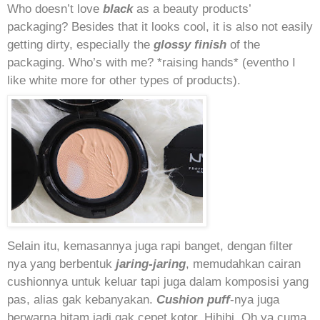
Who doesn’t love
black
as a beauty products’
packaging? Besides that it looks cool, it is also not easily
getting dirty, especially the
glossy finish
of the
packaging. Who’s with me? *raising hands* (eventho I
like white more for other types of products).
Selain itu, kemasannya juga rapi banget, dengan filter
nya yang berbentuk
jaring-jaring
, memudahkan cairan
cushionnya untuk keluar tapi juga dalam komposisi yang
pas, alias gak kebanyakan.
Cushion puff
-nya juga
berwarna hitam jadi gak cepet kotor. Hihihi. Oh ya cuma