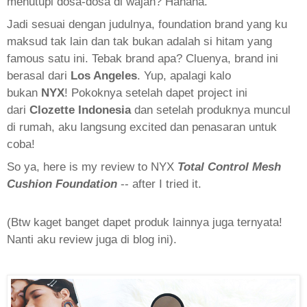
menutupi dosa-dosa di wajah? Hahaha.
Jadi sesuai dengan judulnya, foundation brand yang ku
maksud tak lain dan tak bukan adalah si hitam yang
famous satu ini. Tebak brand apa? Cluenya, brand ini
berasal dari
Los Angeles
. Yup, apalagi kalo
bukan
NYX
!
Pokoknya setelah dapet project ini
dari
Clozette Indonesia
dan setelah produknya muncul
di rumah, aku langsung excited dan penasaran untuk
coba!
So ya, here is my review to NYX
Total Control Mesh
Cushion Foundation
-- after I tried it.
(Btw kaget banget dapet produk lainnya juga ternyata!
Nanti aku review juga di blog ini).