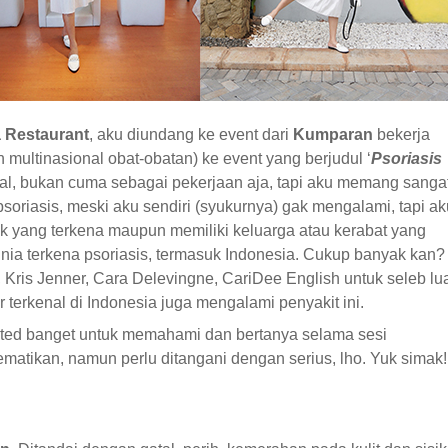
a Restaurant
, aku diundang ke event dari
Kumparan
bekerja
multinasional obat-obatan) ke event yang berjudul ‘
Psoriasis
 awal, bukan cuma sebagai pekerjaan aja, tapi aku memang sanga
iasis, meski aku sendiri (syukurnya) gak mengalami, tapi ak
ik yang terkena maupun memiliki keluarga atau kerabat yang
nia terkena psoriasis, termasuk Indonesia. Cukup banyak kan?
Kris Jenner, Cara Delevingne, CariDee English untuk seleb lu
r terkenal di Indonesia juga mengalami penyakit ini.
cited banget untuk memahami dan bertanya selama sesi
ematikan, namun perlu ditangani dengan serius, lho. Yuk simak!