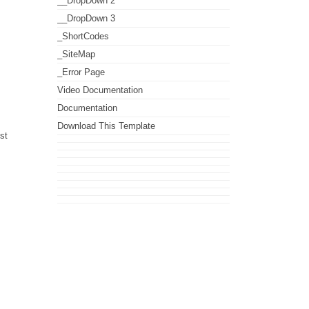
__DropDown 2
__DropDown 3
_ShortCodes
_SiteMap
_Error Page
Video Documentation
Documentation
Download This Template
st