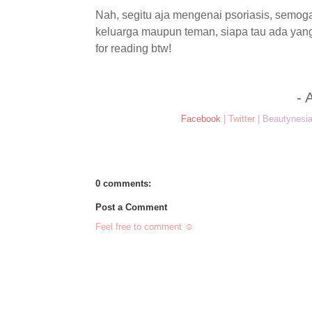
Nah, segitu aja mengenai psoriasis, semoga
keluarga maupun teman, siapa tau ada yang
for reading btw!
- 
Facebook
|
Twitter
|
Beautynesi
0 comments:
Post a Comment
Feel free to comment ☺