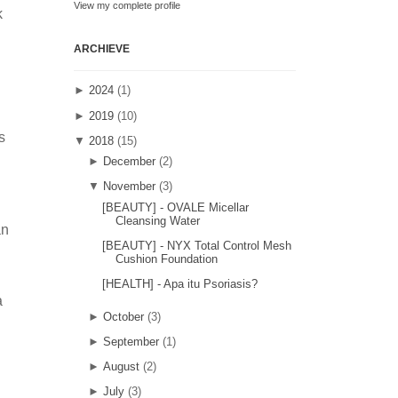
View my complete profile
k
ARCHIEVE
►
2024
(1)
►
2019
(10)
s
▼
2018
(15)
►
December
(2)
▼
November
(3)
[BEAUTY] - OVALE Micellar
Cleansing Water
an
[BEAUTY] - NYX Total Control Mesh
Cushion Foundation
[HEALTH] - Apa itu Psoriasis?
a
►
October
(3)
►
September
(1)
►
August
(2)
►
July
(3)