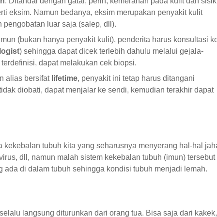
un
. Ditandai dengan gatal, perih, kemerahan pada kulit dan sisik
erti eksim. Namun bedanya, eksim merupakan penyakit kulit
pengobatan luar saja (salep, dll).
mun (bukan hanya penyakit kulit), penderita harus konsultasi k
ogist
) sehingga dapat dicek terlebih dahulu melalui gejala-
terdefinisi, dapat melakukan cek biopsi.
 alias bersifat
lifetime
, penyakit ini tetap harus ditangani
tidak diobati, dapat menjalar ke sendi, kemudian terakhir dapat
 kekebalan tubuh kita yang seharusnya menyerang hal-hal jah
 virus, dll, namun malah sistem kekebalan tubuh (imun) tersebut
ng ada di dalam tubuh sehingga kondisi tubuh menjadi lemah.
selalu langsung diturunkan dari orang tua. Bisa saja dari kakek,