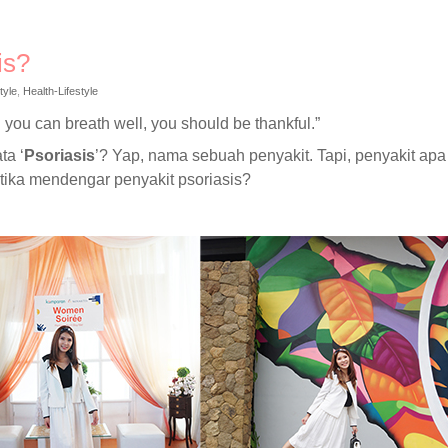
is?
tyle
,
Health-Lifestyle
 you can breath well, you should be thankful.”
ta ‘
Psoriasis
’? Yap, nama sebuah penyakit. Tapi, penyakit apa
etika mendengar penyakit psoriasis?