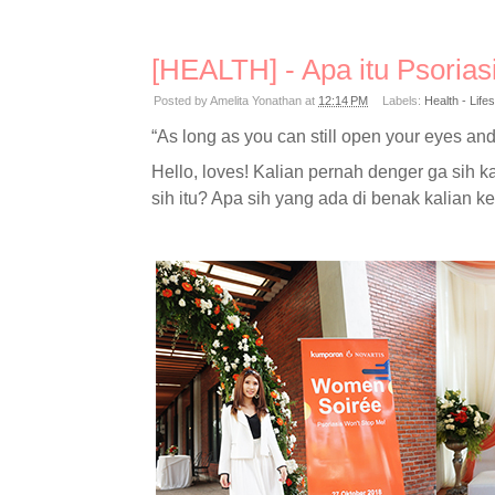
[HEALTH] - Apa itu Psorias
Posted by
Amelita Yonathan
at
12:14 PM
Labels:
Health - Lifes
“As long as you can still open your eyes and
Hello, loves! Kalian pernah denger ga sih ka
sih itu? Apa sih yang ada di benak kalian k