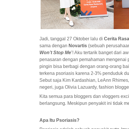
Jadi, tanggal 27 Oktober lalu di
Cerita Ras
sama dengan
Novartis
(sebuah perusahaan 
Won’t Stop Me
’! Aku tertarik banget dari
penasaran dengan pemahaman mengenai psor
pingin bisa berbagi dengan orang-orang ba
terkena psoriasis karena 2-3% penduduk du
Sebut saja Kim Kardashian, LeAnn Rhimes, 
negeri, juga Olivia Lazuardy, fashion blogge
Kita semua para bloggers dan vloggers ex
berlangsung. Meskipun penyakit ini tidak m
Apa Itu Psoriasis?