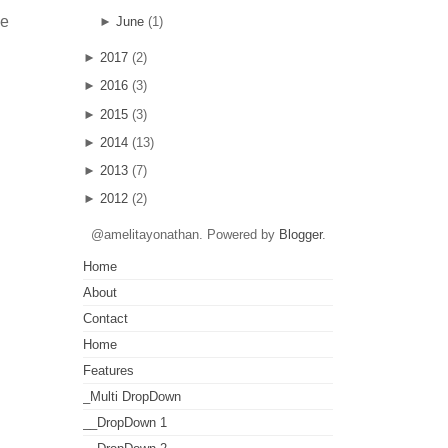
ke
►
June
(1)
►
2017
(2)
►
2016
(3)
►
2015
(3)
►
2014
(13)
►
2013
(7)
►
2012
(2)
@amelitayonathan. Powered by
Blogger
.
Home
About
Contact
Home
Features
_Multi DropDown
__DropDown 1