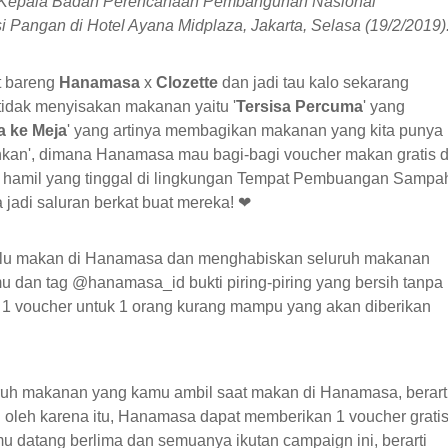
o Kepala Badan Perencanaan Pembangunan Nasional
 Pangan di Hotel Ayana Midplaza, Jakarta, Selasa (19/2/2019)
t bareng
Hanamasa
x
Clozette
dan jadi tau kalo sekarang
tidak menyisakan makanan yaitu '
Tersisa Percuma
' yang
a ke Meja
' yang artinya membagikan makanan yang kita punya
uhkan', dimana Hanamasa mau bagi-bagi voucher makan gratis d
hamil yang tinggal di lingkungan Tempat Pembuangan Sampa
jadi saluran berkat buat mereka!
❤
lu makan di Hanamasa dan menghabiskan seluruh makanan
mu dan tag @hanamasa_id bukti piring-piring yang bersih tanpa
lai 1 voucher untuk 1 orang kurang mampu yang akan diberikan
ruh makanan yang kamu ambil saat makan di Hanamasa, berart
leh karena itu, Hanamasa dapat memberikan 1 voucher grati
 datang berlima dan semuanya ikutan campaign ini, berarti