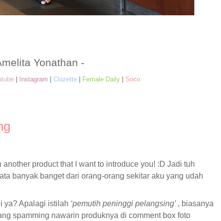
Amelita Yonathan -
utube
|
Instagram
|
Clozette
|
Female Daily
|
Soco
ng
another product that I want to introduce you! :D Jadi tuh
ata banyak banget dari orang-orang sekitar aku yang udah
 ya? Apalagi istilah
‘pemutih peninggi pelangsing’
, biasanya
p yang spamming nawarin produknya di comment box foto