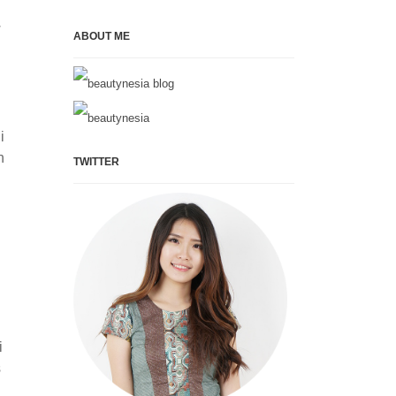
.
ABOUT ME
i
h
TWITTER
i
s