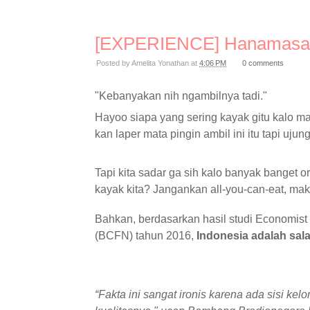
[EXPERIENCE] Hanamasa -
Posted by
Amelita Yonathan
at
4:06 PM
0 comments
"Kebanyakan nih ngambilnya tadi."
Hayoo siapa yang sering kayak gitu kalo ma
kan laper mata pingin ambil ini itu tapi uju
Tapi kita sadar ga sih kalo banyak banget o
kayak kita? Jangankan all-you-can-eat, mak
Bahkan, berdasarkan hasil studi Economist I
(BCFN) tahun 2016,
Indonesia adalah sal
“Fakta ini sangat ironis karena ada sisi 