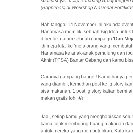
kualitasnya," ucap Bambang Brodjonegor
(Bappenas) di Workshop Nasional Fortiﬁkasi
Nah tanggal 14 November ini aku ada even
Hanamasa memiliki sebuah Big Idea untuk 
dibentuk dalam sebuah campaign '
Dari Mej
'di meja kita' ke 'meja orang yang membut
Hanamasa ke anak-anak pemulung dan ibu 
Akhir (TPSA) Bantar Gebang dan kamu bisa 
Caranya gampang banget! Kamu hanya per
yang diambil, kemudian post ke ig story ka
sisa makanan.
1 post ig story kalian berni
makan gratis loh! 🤗
⁣⁣
Jadi, setiap kamu yang menghabiskan selu
kamu tidak membuang-buang makanan dan o
untuk mereka yang membutuhkan. Kalo kamu