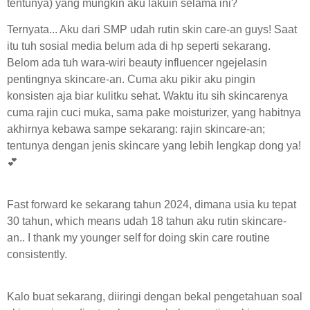
tentunya)
yang mungkin aku lakuin selama ini?
Ternyata... Aku dari SMP udah rutin skin care-an guys! Saat
itu tuh sosial media belum ada di hp seperti sekarang.
Belom ada tuh wara-wiri beauty influencer ngejelasin
pentingnya skincare-an. Cuma aku pikir aku pingin
konsisten aja biar kulitku sehat. Waktu itu sih skincarenya
cuma rajin cuci muka, sama pake moisturizer, yang habitnya
akhirnya kebawa sampe sekarang: rajin skincare-an;
tentunya dengan jenis skincare yang lebih lengkap dong ya!
💕
Fast forward ke sekarang tahun 2024, dimana usia ku tepat
30 tahun, which means udah 18 tahun aku rutin skincare-
an.. I thank my younger self for doing skin care routine
consistently.
Kalo buat sekarang, diiringi dengan bekal pengetahuan soal