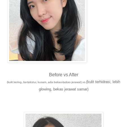
Before vs After
(kulit terhidrasi, lebih
(kulit kering, bertekstur, kusam, ada bekas-bekas jerawat) vs
glowing, bekas jerawat samar)