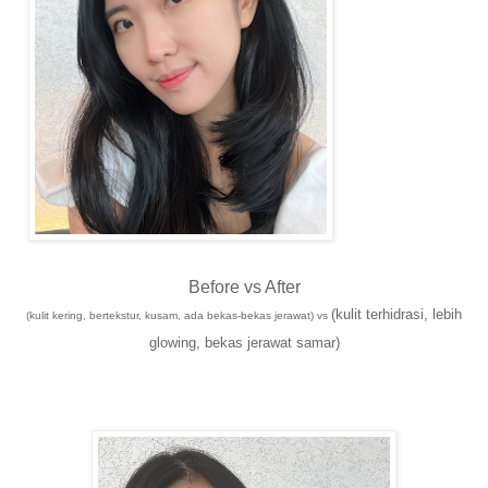
Before vs After
(kulit terhidrasi, lebih
(kulit kering, bertekstur, kusam, ada bekas-bekas jerawat) vs
glowing, bekas jerawat samar)