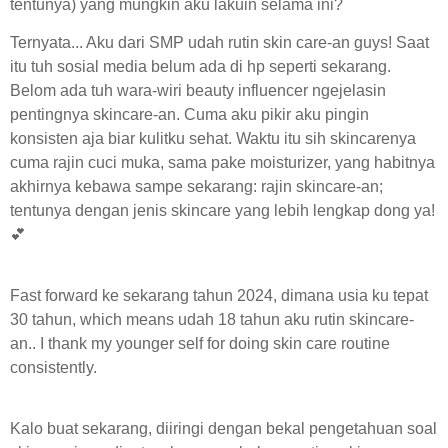
tentunya)
yang mungkin aku lakuin selama ini?
Ternyata... Aku dari SMP udah rutin skin care-an guys! Saat
itu tuh sosial media belum ada di hp seperti sekarang.
Belom ada tuh wara-wiri beauty influencer ngejelasin
pentingnya skincare-an. Cuma aku pikir aku pingin
konsisten aja biar kulitku sehat. Waktu itu sih skincarenya
cuma rajin cuci muka, sama pake moisturizer, yang habitnya
akhirnya kebawa sampe sekarang: rajin skincare-an;
tentunya dengan jenis skincare yang lebih lengkap dong ya!
💕
Fast forward ke sekarang tahun 2024, dimana usia ku tepat
30 tahun, which means udah 18 tahun aku rutin skincare-
an.. I thank my younger self for doing skin care routine
consistently.
Kalo buat sekarang, diiringi dengan bekal pengetahuan soal