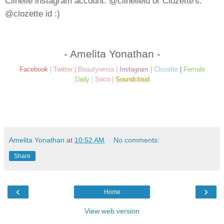
Clinelle instagram account: @clinelleid or Clozette's:
@clozette id :)
- Amelita Yonathan -
Facebook
|
Twitter
|
Beautynesia
|
Instagram
|
Clozette
|
Female
Daily
|
Soco
|
Soundcloud
Amelita Yonathan
at
10:52 AM
No comments:
Share
‹
›
Home
View web version