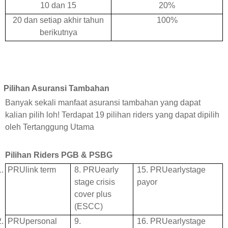
10 dan 15
20%
20 dan setiap akhir tahun
100%
berikutnya
Pilihan Asuransi Tambahan
Banyak sekali manfaat asuransi tambahan yang dapat
kalian pilih loh! Terdapat 19 pilihan riders yang dapat dipilih
oleh Tertanggung Utama
Pilihan Riders PGB & PSBG
1.
PRUlink term
8. PRUearly
15. PRUearlystage
stage crisis
payor
cover plus
(ESCC)
2.
PRUpersonal
9.
16. PRUearlystage