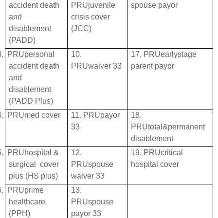
accident death
PRUjuvenile
spouse payor
and
crisis cover
disablement
(JCC)
(PADD)
3.
PRUpersonal
10.
17. PRUearlystage
accident death
PRUwaiver 33
parent payor
and
disablement
(PADD Plus)
4.
PRUmed cover
11. PRUpayor
18.
33
PRUtotal&permanent
disablement
5.
PRUhospital &
12.
19. PRUcritical
surgical cover
PRUspouse
hospital cover
plus (HS plus)
waiver 33
6.
PRUprime
13.
healthcare
PRUspouse
(PPH)
payor 33