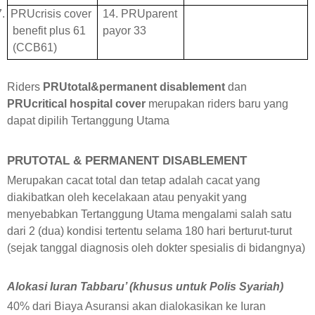
7.
PRUcrisis cover
14. PRUparent
benefit plus 61
payor 33
(CCB61)
Riders
PRUtotal&permanent disablement
dan
PRUcritical hospital cover
merupakan riders baru yang
dapat dipilih Tertanggung Utama
PRUTOTAL & PERMANENT DISABLEMENT
Merupakan cacat total dan tetap adalah cacat yang
diakibatkan oleh kecelakaan atau penyakit yang
menyebabkan Tertanggung Utama mengalami salah satu
dari 2 (dua) kondisi tertentu selama 180 hari berturut-turut
(sejak tanggal diagnosis oleh dokter spesialis di bidangnya)
Alokasi Iuran Tabbaru’ (khusus untuk Polis Syariah)
40% dari Biaya Asuransi akan dialokasikan ke Iuran