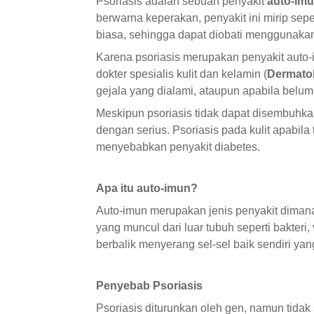
Psoriasis adalah sebuah penyakit
auto-im
berwarna keperakan, penyakit ini mirip sep
biasa, sehingga dapat diobati menggunakan 
Karena psoriasis merupakan penyakit auto-i
dokter spesialis kulit dan kelamin (
Dermatol
gejala yang dialami, ataupun apabila belum 
Meskipun psoriasis tidak dapat disembuhkan
dengan serius. Psoriasis pada kulit apabila 
menyebabkan penyakit diabetes.
Apa itu auto-imun?
Auto-imun merupakan jenis penyakit dimana
yang muncul dari luar tubuh seperti bakteri,
berbalik menyerang sel-sel baik sendiri ya
Penyebab Psoriasis
Psoriasis diturunkan oleh gen, namun tidak 