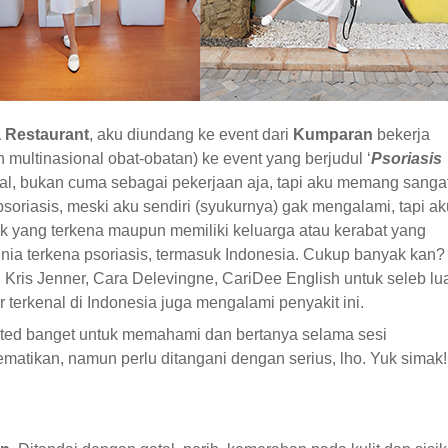
a Restaurant
, aku diundang ke event dari
Kumparan
bekerja
multinasional obat-obatan) ke event yang berjudul ‘
Psoriasis
 awal, bukan cuma sebagai pekerjaan aja, tapi aku memang sanga
iasis, meski aku sendiri (syukurnya) gak mengalami, tapi ak
ik yang terkena maupun memiliki keluarga atau kerabat yang
nia terkena psoriasis, termasuk Indonesia. Cukup banyak kan?
Kris Jenner, Cara Delevingne, CariDee English untuk seleb lu
r terkenal di Indonesia juga mengalami penyakit ini.
cited banget untuk memahami dan bertanya selama sesi
ematikan, namun perlu ditangani dengan serius, lho. Yuk simak!