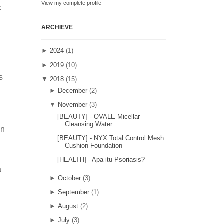
View my complete profile
k
ARCHIEVE
►
2024
(1)
►
2019
(10)
s
▼
2018
(15)
►
December
(2)
▼
November
(3)
[BEAUTY] - OVALE Micellar
Cleansing Water
an
[BEAUTY] - NYX Total Control Mesh
Cushion Foundation
[HEALTH] - Apa itu Psoriasis?
a
►
October
(3)
►
September
(1)
►
August
(2)
►
July
(3)