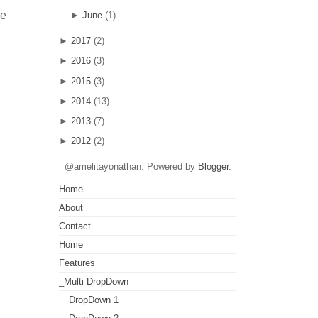
ke
►
June
(1)
►
2017
(2)
►
2016
(3)
►
2015
(3)
►
2014
(13)
►
2013
(7)
►
2012
(2)
@amelitayonathan. Powered by
Blogger
.
Home
About
Contact
Home
Features
_Multi DropDown
__DropDown 1