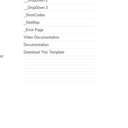
__DropDown 2
__DropDown 3
_ShortCodes
_SiteMap
_Error Page
Video Documentation
Documentation
Download This Template
st