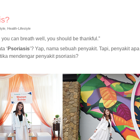
is?
tyle
,
Health-Lifestyle
 you can breath well, you should be thankful.”
ta ‘
Psoriasis
’? Yap, nama sebuah penyakit. Tapi, penyakit apa
etika mendengar penyakit psoriasis?