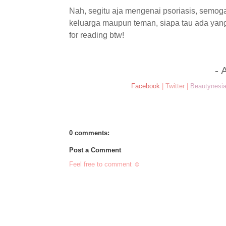
Nah, segitu aja mengenai psoriasis, semoga
keluarga maupun teman, siapa tau ada yang
for reading btw!
- 
Facebook
|
Twitter
|
Beautynesi
0 comments:
Post a Comment
Feel free to comment ☺