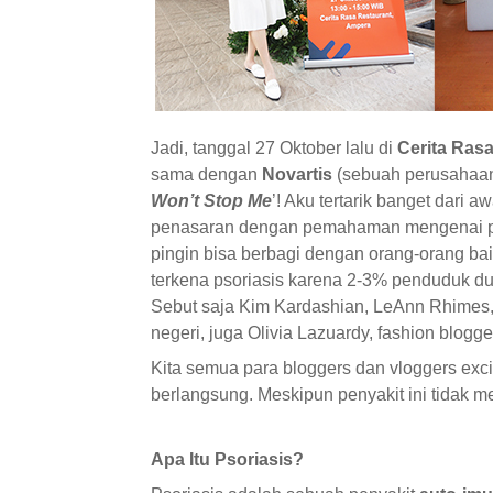
Jadi, tanggal 27 Oktober lalu di
Cerita Ras
sama dengan
Novartis
(sebuah perusahaan 
Won’t Stop Me
’! Aku tertarik banget dari
penasaran dengan pemahaman mengenai psor
pingin bisa berbagi dengan orang-orang ba
terkena psoriasis karena 2-3% penduduk du
Sebut saja Kim Kardashian, LeAnn Rhimes, 
negeri, juga Olivia Lazuardy, fashion blogge
Kita semua para bloggers dan vloggers ex
berlangsung. Meskipun penyakit ini tidak m
Apa Itu Psoriasis?