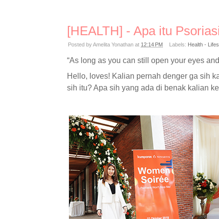
[HEALTH] - Apa itu Psorias
Posted by
Amelita Yonathan
at
12:14 PM
Labels:
Health - Lifes
“As long as you can still open your eyes and
Hello, loves! Kalian pernah denger ga sih ka
sih itu? Apa sih yang ada di benak kalian k