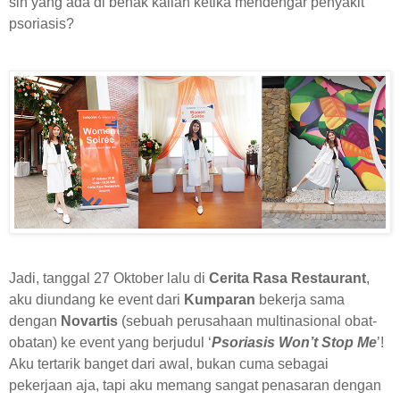
sih yang ada di benak kalian ketika mendengar penyakit
psoriasis?
Jadi, tanggal 27 Oktober lalu di
Cerita Rasa Restaurant
,
aku diundang ke event dari
Kumparan
bekerja sama
dengan
Novartis
(sebuah perusahaan multinasional obat-
obatan) ke event yang berjudul ‘
Psoriasis Won’t Stop Me
’!
Aku tertarik banget dari awal, bukan cuma sebagai
pekerjaan aja, tapi aku memang sangat penasaran dengan