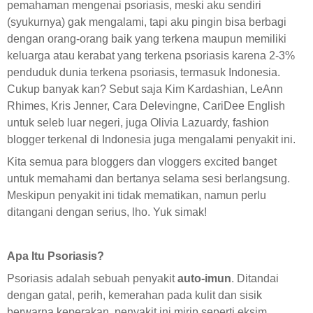
pemahaman mengenai psoriasis, meski aku sendiri
(syukurnya) gak mengalami, tapi aku pingin bisa berbagi
dengan orang-orang baik yang terkena maupun memiliki
keluarga atau kerabat yang terkena psoriasis karena 2-3%
penduduk dunia terkena psoriasis, termasuk Indonesia.
Cukup banyak kan? Sebut saja Kim Kardashian, LeAnn
Rhimes, Kris Jenner, Cara Delevingne, CariDee English
untuk seleb luar negeri, juga Olivia Lazuardy, fashion
blogger terkenal di Indonesia juga mengalami penyakit ini.
Kita semua para bloggers dan vloggers excited banget
untuk memahami dan bertanya selama sesi berlangsung.
Meskipun penyakit ini tidak mematikan, namun perlu
ditangani dengan serius, lho. Yuk simak!
Apa Itu Psoriasis?
Psoriasis adalah sebuah penyakit
auto-imun
. Ditandai
dengan gatal, perih, kemerahan pada kulit dan sisik
berwarna keperakan, penyakit ini mirip seperti eksim.