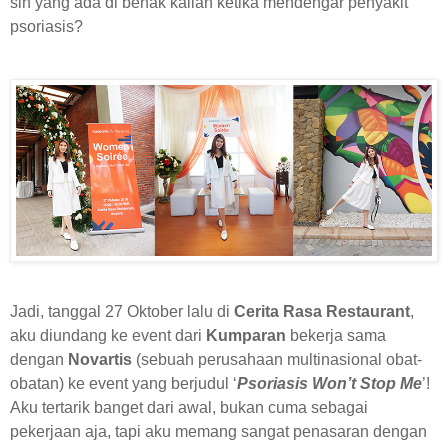
sih yang ada di benak kalian ketika mendengar penyakit
psoriasis?
Jadi, tanggal 27 Oktober lalu di
Cerita Rasa Restaurant
,
aku diundang ke event dari
Kumparan
bekerja sama
dengan
Novartis
(sebuah perusahaan multinasional obat-
obatan) ke event yang berjudul ‘
Psoriasis Won’t Stop Me
’!
Aku tertarik banget dari awal, bukan cuma sebagai
pekerjaan aja, tapi aku memang sangat penasaran dengan