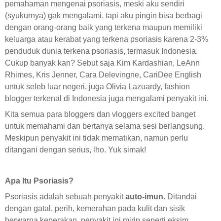
pemahaman mengenai psoriasis, meski aku sendiri
(syukurnya) gak mengalami, tapi aku pingin bisa berbagi
dengan orang-orang baik yang terkena maupun memiliki
keluarga atau kerabat yang terkena psoriasis karena 2-3%
penduduk dunia terkena psoriasis, termasuk Indonesia.
Cukup banyak kan? Sebut saja Kim Kardashian, LeAnn
Rhimes, Kris Jenner, Cara Delevingne, CariDee English
untuk seleb luar negeri, juga Olivia Lazuardy, fashion
blogger terkenal di Indonesia juga mengalami penyakit ini.
Kita semua para bloggers dan vloggers excited banget
untuk memahami dan bertanya selama sesi berlangsung.
Meskipun penyakit ini tidak mematikan, namun perlu
ditangani dengan serius, lho. Yuk simak!
Apa Itu Psoriasis?
Psoriasis adalah sebuah penyakit
auto-imun
. Ditandai
dengan gatal, perih, kemerahan pada kulit dan sisik
berwarna keperakan, penyakit ini mirip seperti eksim.