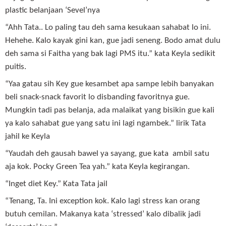
plastic belanjaan ‘Sevel’nya
“Ahh Tata.. Lo paling tau deh sama kesukaan sahabat lo ini.
Hehehe. Kalo kayak gini kan, gue jadi seneng. Bodo amat dulu
deh sama si Faitha yang bak lagi PMS itu.” kata Keyla sedikit
puitis.
“Yaa gatau sih Key gue kesambet apa sampe lebih banyakan
beli snack-snack favorit lo disbanding favoritnya gue.
Mungkin tadi pas belanja, ada malaikat yang bisikin gue kali
ya kalo sahabat gue yang satu ini lagi ngambek.” lirik Tata
jahil ke Keyla
“Yaudah deh gausah bawel ya sayang, gue kata ambil satu
aja kok. Pocky Green Tea yah.” kata Keyla kegirangan.
“Inget diet Key.” Kata Tata jail
“Tenang, Ta. Ini exception kok. Kalo lagi stress kan orang
butuh cemilan. Makanya kata ‘stressed’ kalo dibalik jadi