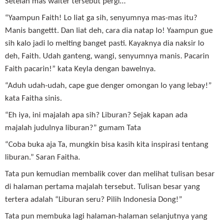
Setelah mas waiter tersebut pergi…
“Yaampun Faith! Lo liat ga sih, senyumnya mas-mas itu?
Manis bangettt. Dan liat deh, cara dia natap lo! Yaampun gue
sih kalo jadi lo melting banget pasti. Kayaknya dia naksir lo
deh, Faith. Udah ganteng, wangi, senyumnya manis. Pacarin
Faith pacarin!” kata Keyla dengan bawelnya.
“Aduh udah-udah, cape gue denger omongan lo yang lebay!”
kata Faitha sinis.
“Eh iya, ini majalah apa sih? Liburan? Sejak kapan ada
majalah judulnya liburan?” gumam Tata
“Coba buka aja Ta, mungkin bisa kasih kita inspirasi tentang
liburan.” Saran Faitha.
Tata pun kemudian membalik cover dan melihat tulisan besar
di halaman pertama majalah tersebut. Tulisan besar yang
tertera adalah “Liburan seru? Pilih Indonesia Dong!”
Tata pun membuka lagi halaman-halaman selanjutnya yang