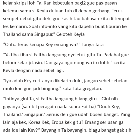
kelar skripsi loh Ta. Kan kebetulan pagi2 gue pas-pasan
ketemu sama si Keyla duluan tuh di depan gerbang. Terus
sempet debat gitu deh, gue kasih tau bahasan kita di tempat
les kemarin. Soal info-info yang kita dapetin buat liburan ke
Thailand sama Singapur.” Celoteh Keyla
“Ohh.. Terus kenapa Key emangnya?” Tanya Tata
“Ya tiba-tiba si Faitha langsung nyeletuk gitu Ta. Padahal gue
belom kelar jelasin. Dan gaya ngomongnya itu lohh.” cerita
Keyla dengan nada sebel lagi.
“Iya aduh Key ceritanya dikelarin dulu, jangan sebel-sebelan
mulu kan gue jadi bingung.” kata Tata gregetan.
“Intinya gini Ta, si Faitha langsung bilang gitu… Gini nih
gayanya (sambil peragain nada suara Faitha) “Duuh Key,
Thailand? Singapur? Serius deh gue udah bosen banget. Yang
lain aja kek, Korea Kek, Eropa kek gitu? Emang seriusan ga
ada ide lain Key?” Bayangin Ta bayangin, blagu banget gak sih