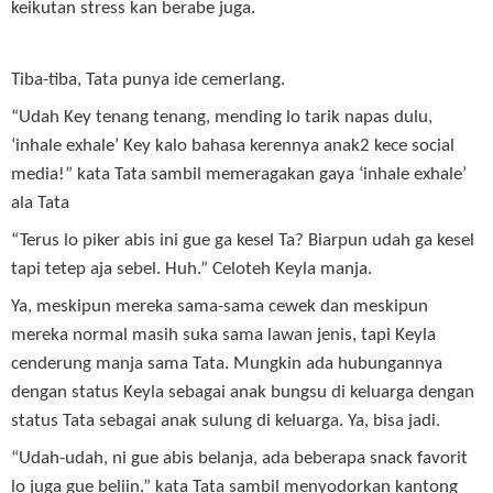
keikutan stress kan berabe juga.
Tiba-tiba, Tata punya ide cemerlang.
“Udah Key tenang tenang, mending lo tarik napas dulu,
‘inhale exhale’ Key kalo bahasa kerennya anak2 kece social
media!” kata Tata sambil memeragakan gaya ‘inhale exhale’
ala Tata
“Terus lo piker abis ini gue ga kesel Ta? Biarpun udah ga kesel
tapi tetep aja sebel. Huh.” Celoteh Keyla manja.
Ya, meskipun mereka sama-sama cewek dan meskipun
mereka normal masih suka sama lawan jenis, tapi Keyla
cenderung manja sama Tata. Mungkin ada hubungannya
dengan status Keyla sebagai anak bungsu di keluarga dengan
status Tata sebagai anak sulung di keluarga. Ya, bisa jadi.
“Udah-udah, ni gue abis belanja, ada beberapa snack favorit
lo juga gue beliin.” kata Tata sambil menyodorkan kantong