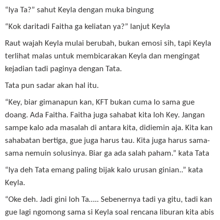
“Iya Ta?” sahut Keyla dengan muka bingung
“Kok daritadi Faitha ga keliatan ya?” lanjut Keyla
Raut wajah Keyla mulai berubah, bukan emosi sih, tapi Keyla
terlihat malas untuk membicarakan Keyla dan mengingat
kejadian tadi paginya dengan Tata.
Tata pun sadar akan hal itu.
“Key, biar gimanapun kan, KFT bukan cuma lo sama gue
doang. Ada Faitha. Faitha juga sahabat kita loh Key. Jangan
sampe kalo ada masalah di antara kita, didiemin aja. Kita kan
sahabatan bertiga, gue juga harus tau. Kita juga harus sama-
sama nemuin solusinya. Biar ga ada salah paham.” kata Tata
“Iya deh Tata emang paling bijak kalo urusan ginian..” kata
Keyla.
“Oke deh. Jadi gini loh Ta….. Sebenernya tadi ya gitu, tadi kan
gue lagi ngomong sama si Keyla soal rencana liburan kita abis