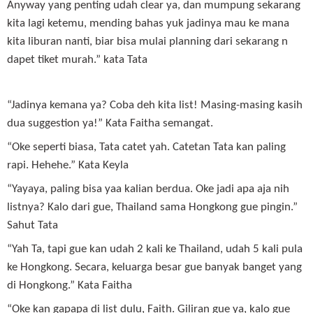
Anyway yang penting udah clear ya, dan mumpung sekarang
kita lagi ketemu, mending bahas yuk jadinya mau ke mana
kita liburan nanti, biar bisa mulai planning dari sekarang n
dapet tiket murah.” kata Tata
“Jadinya kemana ya? Coba deh kita list! Masing-masing kasih
dua suggestion ya!” Kata Faitha semangat.
“Oke seperti biasa, Tata catet yah. Catetan Tata kan paling
rapi. Hehehe.” Kata Keyla
“Yayaya, paling bisa yaa kalian berdua. Oke jadi apa aja nih
listnya? Kalo dari gue, Thailand sama Hongkong gue pingin.”
Sahut Tata
“Yah Ta, tapi gue kan udah 2 kali ke Thailand, udah 5 kali pula
ke Hongkong. Secara, keluarga besar gue banyak banget yang
di Hongkong.” Kata Faitha
“Oke kan gapapa di list dulu, Faith. Giliran gue ya, kalo gue