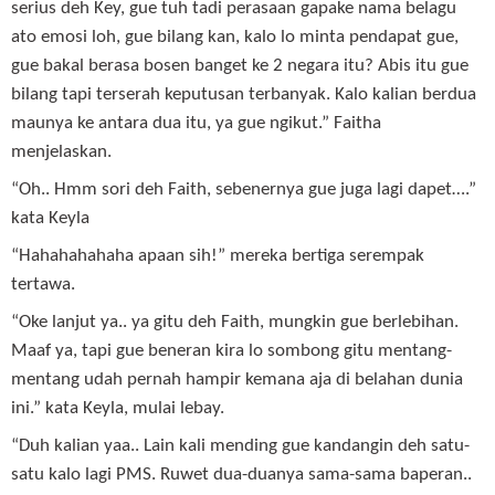
serius deh Key, gue tuh tadi perasaan gapake nama belagu
ato emosi loh, gue bilang kan, kalo lo minta pendapat gue,
gue bakal berasa bosen banget ke 2 negara itu? Abis itu gue
bilang tapi terserah keputusan terbanyak. Kalo kalian berdua
maunya ke antara dua itu, ya gue ngikut.” Faitha
menjelaskan.
“Oh.. Hmm sori deh Faith, sebenernya gue juga lagi dapet….”
kata Keyla
“Hahahahahaha apaan sih!” mereka bertiga serempak
tertawa.
“Oke lanjut ya.. ya gitu deh Faith, mungkin gue berlebihan.
Maaf ya, tapi gue beneran kira lo sombong gitu mentang-
mentang udah pernah hampir kemana aja di belahan dunia
ini.” kata Keyla, mulai lebay.
“Duh kalian yaa.. Lain kali mending gue kandangin deh satu-
satu kalo lagi PMS. Ruwet dua-duanya sama-sama baperan..