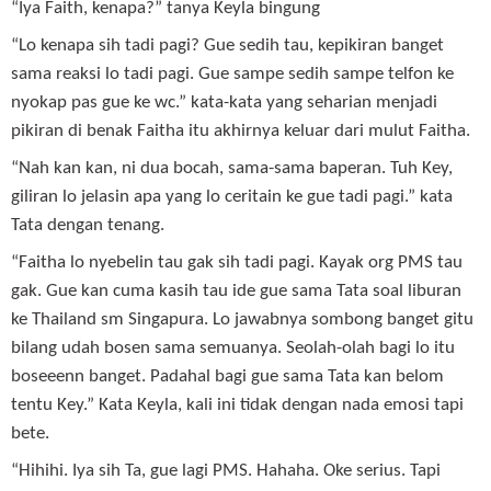
“Iya Faith, kenapa?” tanya Keyla bingung
“Lo kenapa sih tadi pagi? Gue sedih tau, kepikiran banget
sama reaksi lo tadi pagi. Gue sampe sedih sampe telfon ke
nyokap pas gue ke wc.” kata-kata yang seharian menjadi
pikiran di benak Faitha itu akhirnya keluar dari mulut Faitha.
“Nah kan kan, ni dua bocah, sama-sama baperan. Tuh Key,
giliran lo jelasin apa yang lo ceritain ke gue tadi pagi.” kata
Tata dengan tenang.
“Faitha lo nyebelin tau gak sih tadi pagi. Kayak org PMS tau
gak. Gue kan cuma kasih tau ide gue sama Tata soal liburan
ke Thailand sm Singapura. Lo jawabnya sombong banget gitu
bilang udah bosen sama semuanya. Seolah-olah bagi lo itu
boseeenn banget. Padahal bagi gue sama Tata kan belom
tentu Key.” Kata Keyla, kali ini tidak dengan nada emosi tapi
bete.
“Hihihi. Iya sih Ta, gue lagi PMS. Hahaha. Oke serius. Tapi