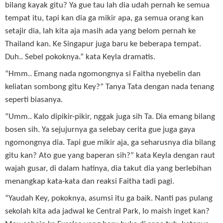
bilang kayak gitu? Ya gue tau lah dia udah pernah ke semua
tempat itu, tapi kan dia ga mikir apa, ga semua orang kan
setajir dia, lah kita aja masih ada yang belom pernah ke
Thailand kan. Ke Singapur juga baru ke beberapa tempat.
Duh.. Sebel pokoknya.” kata Keyla dramatis.
“Hmm.. Emang nada ngomongnya si Faitha nyebelin dan
keliatan sombong gitu Key?” Tanya Tata dengan nada tenang
seperti biasanya.
“Umm.. Kalo dipikir-pikir, nggak juga sih Ta. Dia emang bilang
bosen sih. Ya sejujurnya ga selebay cerita gue juga gaya
ngomongnya dia. Tapi gue mikir aja, ga seharusnya dia bilang
gitu kan? Ato gue yang baperan sih?” kata Keyla dengan raut
wajah gusar, di dalam hatinya, dia takut dia yang berlebihan
menangkap kata-kata dan reaksi Faitha tadi pagi.
“Yaudah Key, pokoknya, asumsi itu ga baik. Nanti pas pulang
sekolah kita ada jadwal ke Central Park, lo maish inget kan?