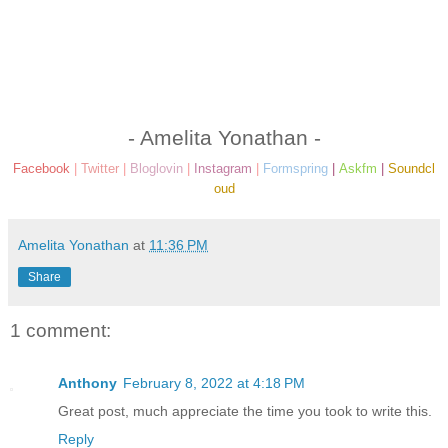
- Amelita Yonathan -
Facebook
|
Twitter
|
Bloglovin
|
Instagram
|
Formspring
|
Askfm
|
Soundcl
oud
Amelita Yonathan
at
11:36 PM
Share
1 comment:
Anthony
February 8, 2022 at 4:18 PM
Great post, much appreciate the time you took to write this.
Reply