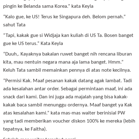
pingin ke Belanda sama Korea.” kata Keyla
“Kalo gue, ke US! Terus ke Singapura deh. Belom pernah.”
sahut Tata
“Tapi, kakak gue si Widjaja kan kuliah di US Ta. Bosen banget
gue ke US terus.” Kata Keyla
“Duuh,. Kayaknya bakalan ruwet banget nih rencana liburan
kita, mau nentuin negara mana aja lama banget. Hmm.”
Keluh Tata sambil memainkan pennya di atas note kecilnya.
“Permisi Kak. Maaf pesanan kakak datang agak lambat. Tadi
ada kesalahan antar order. Sebagai permintaan maaf, ini ada
snack dari kami. Dan ini juga ada majalah yang bisa kakak-
kakak baca sambil menunggu ordernya. Maaf banget ya Kak
atas kesalahan kami.” kata mas-mas waiter berinisial PW
yang tadi memberikan voucher diskon 100% ke mereka (lebih
tepatnya, ke Faitha).