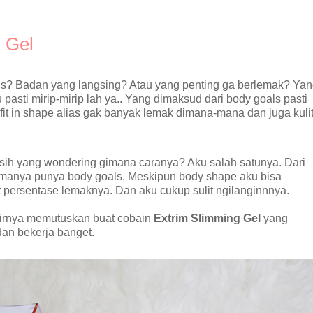
 Gel
ls? Badan yang langsing? Atau yang penting ga berlemak? Ya
 pasti mirip-mirip lah ya.. Yang dimaksud dari body goals pasti
it in shape alias gak banyak lemak dimana-mana dan juga kuli
k sih yang wondering gimana caranya? Aku salah satunya. Dari
manya punya body goals. Meskipun body shape aku bisa
 persentase lemaknya. Dan aku cukup sulit ngilanginnnya.
khirnya memutuskan buat cobain
Extrim Slimming Gel
yang
an bekerja banget.