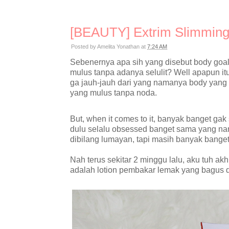
[BEAUTY] Extrim Slimming
Posted by
Amelita Yonathan
at
7:24 AM
Sebenernya apa sih yang disebut body goa
mulus tanpa adanya selulit? Well apapun itu
ga jauh-jauh dari yang namanya body yang f
yang mulus tanpa noda.
But, when it comes to it, banyak banget ga
dulu selalu obsessed banget sama yang na
dibilang lumayan, tapi masih banyak banget
Nah terus sekitar 2 minggu lalu, aku tuh a
adalah lotion pembakar
lemak yang bagus d