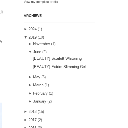
View my complete profile
di
ARCHIEVE
►
2024
(1)
▼
2019
(10)
a,
►
November
(1)
▼
June
(2)
[BEAUTY] Scarlett Whitening
[BEAUTY] Extrim Slimming Gel
►
May
(3)
►
March
(1)
►
February
(1)
►
January
(2)
►
2018
(15)
►
2017
(2)
►
2016
(3)