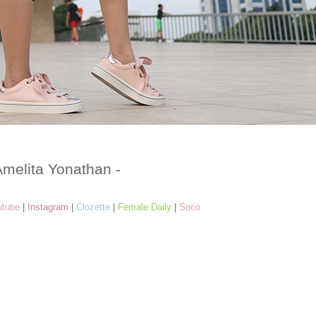
Amelita Yonathan -
utube
|
Instagram
|
Clozette
|
Female Daily
|
Soco