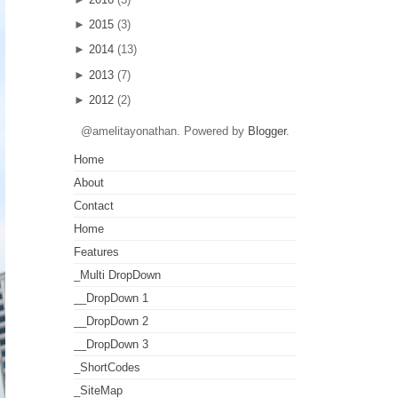
►
2015
(3)
►
2014
(13)
►
2013
(7)
►
2012
(2)
@amelitayonathan. Powered by
Blogger
.
Home
About
Contact
Home
Features
_Multi DropDown
__DropDown 1
__DropDown 2
__DropDown 3
_ShortCodes
_SiteMap